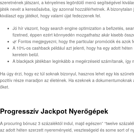
szeretnének játszani, a kényelmes legördülő menü segítségével kiválas
játék nevét a keresősávba, így azonnal hozzáférhetnek. A bizonytalan 
kiválaszt egy játékot, hogy valami újat fedezzenek fel.
Jó hír viszont, hogy search engine optimization a befizetés, sea
fizetned, éppen ezért könnyedén mozgathatsz akár kisebb összeg
🌿 Fontos megjegyezni, hogy the particular promóciók és azok fe
A 10%-os cashback például azt jelenti, hogy ha egy adott héten 5
keretein belül.
A blackjack játékban leginkább a megérzéseid számítanak, így má
Ha úgy érzi, hogy ez túl soknak bizonyul, hasznos lehet egy kis szünet
pozitív része maradjon az életének. Ha ezeknek a dokumentumoknak a m
őket.
Progresszív Jackpot Nyerőgépek
A procuring bónusz 3 százaléktól indul, majd egészen” “twelve százal
az adott héten szerzett nyereményeid, veszteségeid és some sort of nye