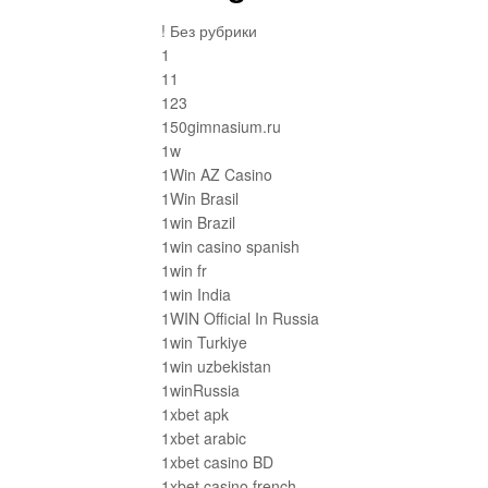
! Без рубрики
1
11
123
150gimnasium.ru
1w
1Win AZ Casino
1Win Brasil
1win Brazil
1win casino spanish
1win fr
1win India
1WIN Official In Russia
1win Turkiye
1win uzbekistan
1winRussia
1xbet apk
1xbet arabic
1xbet casino BD
1xbet casino french