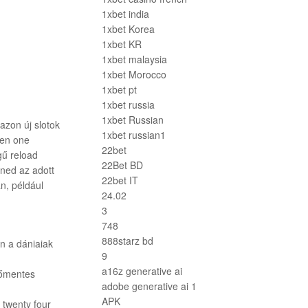
1xbet india
1xbet Korea
1xbet KR
1xbet malaysia
1xbet Morocco
1xbet pt
1xbet russia
1xbet Russian
azon új slotok
1xbet russian1
ően one
22bet
gű reload
22Bet BD
ned az adott
22bet IT
n, például
24.02
3
748
888starz bd
n a dániaiak
9
a16z generative ai
nőmentes
adobe generative ai 1
APK
twenty four