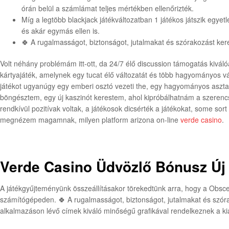
órán belül a számlámat teljes mértékben ellenőrizték.
Míg a legtöbb blackjack játékváltozatban 1 játékos játszik egye
és akár egymás ellen is.
🍀 A rugalmasságot, biztonságot, jutalmakat és szórakozást ker
Volt néhány problémám itt-ott, da 24/7 élő discussion támogatás kivál
kártyajáték, amelynek egy tucat élő változatát és több hagyományos vál
játékot ugyanúgy egy emberi osztó vezeti the, egy hagyományos aszt
böngésztem, egy új kaszinót kerestem, ahol kipróbálhatnám a szere
rendkívül pozitívak voltak, a játékosok dicsérték a játékokat, some sor
megnézem magamnak, milyen platform arizona on-line
verde casino
.
Verde Casino Üdvözlő Bónusz Új
A játékgyűjteményünk összeállításakor törekedtünk arra, hogy a Obsce
számítógépeden. 🍀 A rugalmasságot, biztonságot, jutalmakat és szór
alkalmazáson lévő címek kiváló minőségű grafikával rendelkeznek a kial