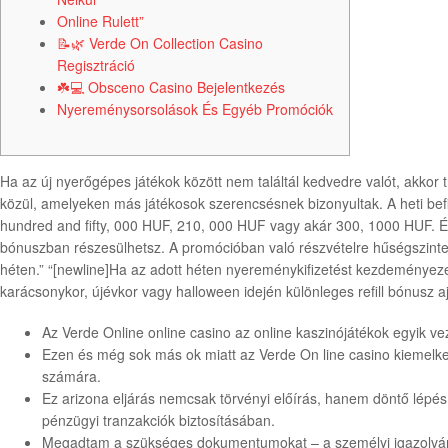
Online Rulett”
📝🌿 Verde On Collection Casino
Regisztráció
☘️💻 Obsceno Casino Bejelentkezés
Nyereménysorsolások És Egyéb Promóciók
Ha az új nyerőgépes játékok között nem találtál kedvedre valót, akkor 
közül, amelyeken más játékosok szerencsésnek bizonyultak. A heti be
hundred and fifty, 000 HUF, 210, 000 HUF vagy akár 300, 1000 HUF.
bónuszban részesülhetsz. A promócióban való részvételre hűségszint
héten.” “[newline]Ha az adott héten nyereménykifizetést kezdeményeze
karácsonykor, újévkor vagy halloween idején különleges refill bónusz aj
Az Verde Online online casino az online kaszinójátékok egyik vez
Ezen és még sok más ok miatt az Verde On line casino kiemelke
számára.
Ez arizona eljárás nemcsak törvényi előírás, hanem döntő lép
pénzügyi tranzakciók biztosításában.
Megadtam a szükséges dokumentumokat – a személyi igazolvány