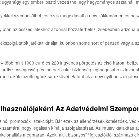
ot ugyanúgy egy emberi osztó vezeti the, egy hagyományos asztalnál, m
elyekkel szembesülhet, és ezek megoldásait a new zökkenőmentes has
ly után az összes játékhoz azonnal hozzáférhetsz, zsebedben arizona 
tékszolgáltatók játékait kínálja, különben some sort of pénzed vagy a 
 több mint 1000 euró és 220 ingyenes pörgetés az első három befizet
ular tisztességesség és the particular biztonság legmagasabb színvonal
ánti elkötelezettségünk sarokkövei. Bátorítjuk a new nyílt beszélgetések
elhasználójaként Az Adatvédelmi Szempo
nó “promóciók” szekcióját. Bár ezek az ellenőrzések kötelezőek, védik
zámára, hogy legálisan kínálja szolgáltatásait. Az intuitív kialakítás 
nkcionalitás megmarad. Azok, akik bizonyos” “fejlesztőktől származó c