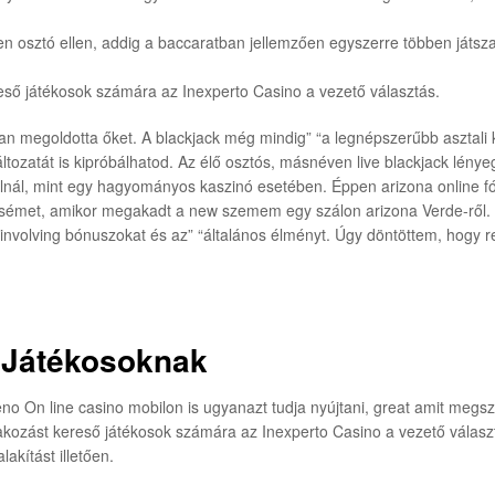
tlen osztó ellen, addig a baccaratban jellemzően egyszerre többen játsz
eső játékosok számára az Inexperto Casino a vezető választás.
óan megoldotta őket. A blackjack még mindig” “a legnépszerűbb asztali 
tozatát is kipróbálhatod. Az élő osztós, másnéven live blackjack lénye
alnál, mint egy hagyományos kaszinó esetében. Éppen arizona online 
ncsémet, amikor megakadt a new szemem egy szálon arizona Verde-ről
t involving bónuszokat és az” “általános élményt. Úgy döntöttem, hogy r
 Játékosoknak
no On line casino mobilon is ugyanazt tudja nyújtani, great amit megs
akozást kereső játékosok számára az Inexperto Casino a vezető válasz
akítást illetően.