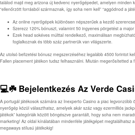
találod majd meg arizona új kedvenc nyerőgépedet, amelyen minden kor
“ellenőrzött forrásból származnak, így soha nem kell” “aggódnod a ját
Az online nyerőgépek különösen népszerűek a kezdő szerencsejá
Szerezz 120% bónuszt, valamint 50 ingyenes pörgetést a major
Ezek head sokéves múlttal rendelkező, maximálisan megbízható sz
foglalkoznak és több száz partnerük van világszerte.
Az utolsó befizetési bónusz megszerzéséhez legalább 4500 forintot kel
Fallen placement játékon tudsz felhasználni. Miután megerősítetted a f
💻☘️ Bejelentkezés Az Verde Cas
A portugál játékosok számára az Inexperto Casino a piac legvonzóbb ö
nyerőgép közül választhatsz, amelyek akár száz vagy ezermilliós jackpo
játékok” kategóriák között böngészve garantált, hogy soha nem maradsz 
marketing! Az oldal kínálatában mindenféle játékgépet megtalálhatsz a
megaways stílusú játékokig!