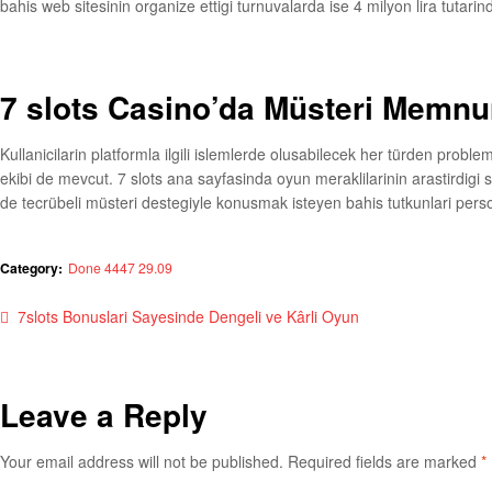
bahis web sitesinin organize ettigi turnuvalarda ise 4 milyon lira tutari
7 slots Casino’da Müsteri Memnu
Kullanicilarin platformla ilgili islemlerde olusabilecek her türden prob
ekibi de mevcut. 7 slots ana sayfasinda oyun meraklilarinin arastirdigi
de tecrübeli müsteri destegiyle konusmak isteyen bahis tutkunlari person
Category:
Done 4447 29.09
7slots Bonuslari Sayesinde Dengeli ve Kârli Oyun
Leave a Reply
Your email address will not be published.
Required fields are marked
*