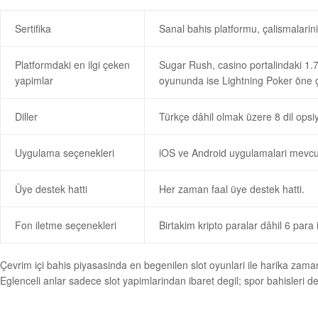
Sertifika
Sanal bahis platformu, çalismalarini
Platformdaki en ilgi çeken
Sugar Rush, casino portalindaki 1.7
yapimlar
oyununda ise Lightning Poker öne ç
Diller
Türkçe dâhil olmak üzere 8 dil ops
Uygulama seçenekleri
iOS ve Android uygulamalari mevcu
Üye destek hatti
Her zaman faal üye destek hatti.
Fon iletme seçenekleri
Birtakim kripto paralar dâhil 6 para
Çevrim içi bahis piyasasinda en begenilen slot oyunlari ile harika zama
Eglenceli anlar sadece slot yapimlarindan ibaret degil; spor bahisleri d