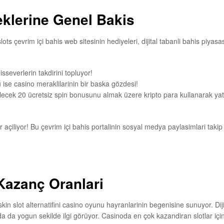
klerine Genel Bakis
7slots çevrim içi bahis web sitesinin hediyeleri, dijital tabanli bahis piya
severlerin takdirini topluyor!
ise casino meraklilarinin bir baska gözdesi!
ilecek 20 ücretsiz spin bonusunu almak üzere kripto para kullanarak yat
ar açiliyor! Bu çevrim içi bahis portalinin sosyal medya paylasimlari taki
Kazanç Oranlari
kin slot alternatifini casino oyunu hayranlarinin begenisine sunuyor. Diji
da da yogun sekilde ilgi görüyor. Casinoda en çok kazandiran slotlar için