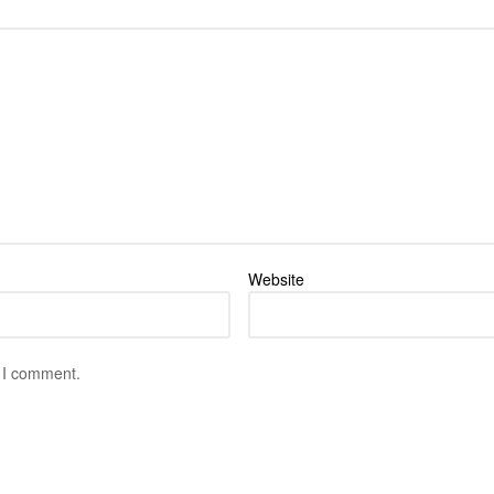
Website
e I comment.