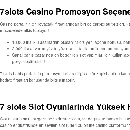
7slots Casino Promosyon Seçene
Casino portalinin en revaçtaki firsatlarindan biri de çarpici sürprizleri. 
mücadelede alkis topluyor!
13.000 liralik 3 asamadan olusan 7slots yeni abone bonusu, bahis
2.000 liraya varan yüzde yüz oraninda ilk fon iletme promosyonu 
Sanal bahis pazarinda en begenilen slot yapimlari için kullanilab
gerçeklestirilebilir!
7 slots bahis portalinin promosyonlari araciligiyla kâr kapisi ardina kad
hediye firsatlari konusunda bilgi alinabilir.
7 slots Slot Oyunlarinda Yüksek 
Slot tutkunlarinin vazgeçilmez adresi 7 slots, 29 degisik temadan bini as
casino endüstrisinde en sevilen slot türleri bu online casino platformun