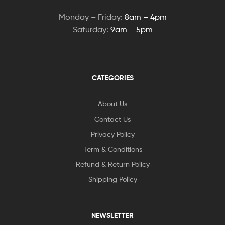
Monday – Friday:
8am – 4pm
Saturday:
9am – 5pm
CATEGORIES
About Us
Contact Us
Privacy Policy
Term & Conditions
Refund & Return Policy
Shipping Policy
NEWSLETTER