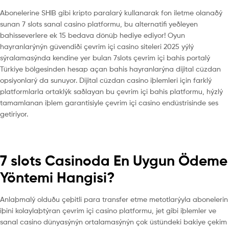
Abonelerine SHIB gibi kripto paralarý kullanarak fon iletme olanaðý
sunan 7 slots sanal casino platformu, bu alternatifi yeðleyen
bahisseverlere ek 15 bedava dönüþ hediye ediyor! Oyun
hayranlarýnýn güvendiði çevrim içi casino siteleri 2025 yýlý
sýralamasýnda kendine yer bulan 7slots çevrim içi bahis portalý
Türkiye bölgesinden hesap açan bahis hayranlarýna dijital cüzdan
opsiyonlarý da sunuyor. Dijital cüzdan casino iþlemleri için farklý
platformlarla ortaklýk saðlayan bu çevrim içi bahis platformu, hýzlý
tamamlanan iþlem garantisiyle çevrim içi casino endüstrisinde ses
getiriyor.
7 slots Casinoda En Uygun Ödeme
Yöntemi Hangisi?
Anlaþmalý olduðu çeþitli para transfer etme metotlarýyla abonelerin
iþini kolaylaþtýran çevrim içi casino platformu, jet gibi iþlemler ve
sanal casino dünyasýnýn ortalamasýnýn çok üstündeki bakiye çekim