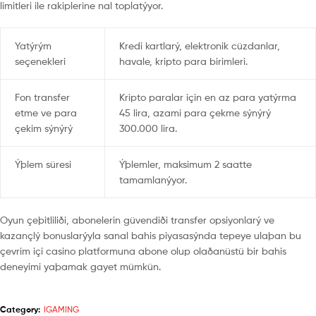
limitleri ile rakiplerine nal toplatýyor.
Yatýrým
Kredi kartlarý, elektronik cüzdanlar,
seçenekleri
havale, kripto para birimleri.
Fon transfer
Kripto paralar için en az para yatýrma
etme ve para
45 lira, azami para çekme sýnýrý
çekim sýnýrý
300.000 lira.
Ýþlem süresi
Ýþlemler, maksimum 2 saatte
tamamlanýyor.
Oyun çeþitliliði, abonelerin güvendiði transfer opsiyonlarý ve
kazançlý bonuslarýyla sanal bahis piyasasýnda tepeye ulaþan bu
çevrim içi casino platformuna abone olup olaðanüstü bir bahis
deneyimi yaþamak gayet mümkün.
Category:
IGAMING