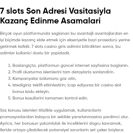
7 slots Son Adresi Vasitasiyla
Kazanç Edinme Asamalari
Birçok oyun platformunda saglanan bu avantajli avantajlardan en
iyi biçimde kazanç elde etmek için ekseriyetle bazi prosedürü yerine
getirmek kafidir. 7 slots casino giris adimini bitirdikten sonra, bu
adimlar kullanici dostu bir yapidadir.
Baslangiçta, platformun güncel internet sayfasina baglanin.
Profil olusturma islemlerini tam detaylarla sonlandirin.
Kampanyalar bölümünü göz atin.
Istediginiz teklifi etkinlestirin; icap ediyorsa bir casino slot
bonus kodu ekleyin.
Bonus kosullarini tamamen kontrol edin.
Söz konusu islemleri titizlikle uygulamak, kullanicilarin
promosyonlardan kolayca bir sekilde yararlanmasina yardimci olur.
Ayrica, her bonusun yükümlülük ile inceliklerini dogru kavramak,
ileride ortaya çikabilecek potansiyel sorunlarin set çeker böylece