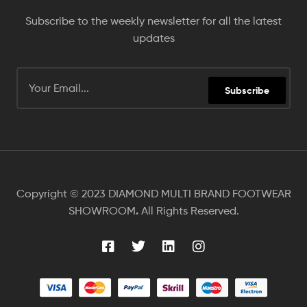
Subscribe to the weekly newsletter for all the latest
updates
Subscribe
Copyright © 2023 DIAMOND MULTI BRAND FOOTWEAR
.
SHOWROOM
All Rights Reserved.