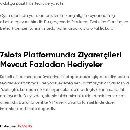
oldukça pozitif bir tecrübe yasatir.
Oyun alaninda yer alan basliklarin zenginligi ile oynanabilirligi
elbette epey mühimdir. Bu çerçevede Platform, Evolution Gaming ve
Betsoft benzeri taninmis tedarikçiler araciligiyla ortaklik kurar.
7slots Platformunda Ziyaretçileri
Mevcut Fazladan Hediyeler
Kaliteli dijital mecralar üyelerine ilk etapta baslangiçta takdim edilen
tekliflerle kisitlanmaz. Periyodik eklenen yeni promosyonlar vasitasiyla
7slots giris kullanan dikkatli oyuncular daima degisik kar firsatlarini
aralayabilir. Bu yüzden, sitenin bildirimlerini takip etmek her zaman
önemlidir. Bununla birlikte VIP üyelik avantajlari seklinde diger
imkanlar de dikkate degerdir.
Category:
IGAMING