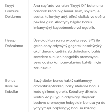
Kayýt
Ana sayfada yer alan “Kayýt Ol” butonuna
Formunu
basarak kendi bilgilerinizi (isim, soyisim, e-
Doldurma
posta, kullanýcý adý, þifre) eksiksiz ve doðru
þekilde girin. Aldatýcý bilgiler bonus
imkanýnýzý kaybetmenize yol açabilir.
Hesap
Üye olduktan sonra e-posta veya SMS ile
Doðrulama
gelen onay adýmýný geçerek hesabýnýzý
aktif duruma getirin. Bu doðrulama bahis
severlere sunulan hoþgeldin promosyonu
veya casino kampanyalarýna katýlým için
zorunludur.
Bonus
Bazý siteler bonus hakký saðlamayý
Kodu ve
otomatikleþtirirken, bazý sitelerde bonus
Koþullar
kodu girilmesi gerekir. Koþullarý dikkatle
kontrol edip uygun adýmlarý izleyerek
bedava promosyon hoþgeldin bonusu ya da
yatýrýmsýz baþlangýç bonusu kazanç