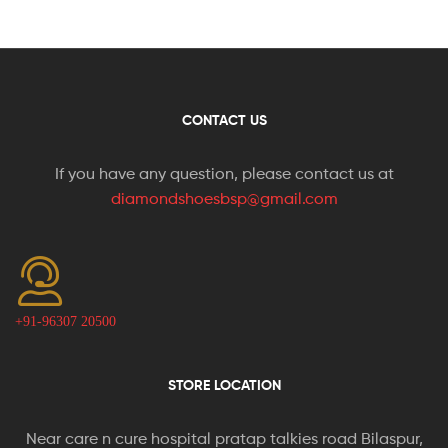
CONTACT US
If you have any question, please contact us at
diamondshoesbsp@gmail.com
+91-96307 20500
STORE LOCATION
Near care n cure hospital pratap talkies road Bilaspur,