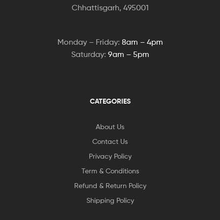
Chhattisgarh, 495001
Monday – Friday:
8am – 4pm
Saturday:
9am – 5pm
CATEGORIES
About Us
Contact Us
Privacy Policy
Term & Conditions
Refund & Return Policy
Shipping Policy