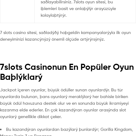
saðlayabilirsiniz. 7slots oyun sitesi, bu
iþlemleri basit ve anlaþýlýr arayüzüyle
kolaylaþtýrýr.
7 slots casino sitesi, saðladýðý hoþgeldin kampanyalarýyla ilk oyun
deneyiminizi kazancýnýzý önemli ölçüde artýrýrsýnýz.
7slots Casinonun En Popüler Oyun
Baþlýklarý
Jackpot içeren oyunlar, büyük ödüller sunan oyunlardýr. Bu tür
oyunlarda bulunan, þans oyunlarý meraklýlarý her bahisle biriken
büyük ödül havuzuna destek olur ve en sonunda büyük ikramiyeyi
kazanma elde ederler. En çok kazandýran oyunlar arasýnda slot
oyunlarý genellikle dikkat çeker.
Bu kazandýran oyunlardan bazýlarý þunlardýr; Gorilla Kingdom,
Money Train 3 ve Bonanza