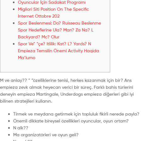
Oyuncular İçin Sadakat Programı
Migliori Siti Position On The Specific
Internet Ottobre 202
Spor Beslenmesi: Do? Ruisseau Beslenme
Spor Hedeflerine Ula? Man? Za Na? L
Backyard? Mc? Olur
Spor Ve” “çe? Itlilik: Kat? L? Yards? N
Empieza Temsilin Önemi Activity Haqida
Ma’lumo
M ve anlay?? ” “özelliklerine tenisi, herkes kazanmak için bir? Ans
empieza zevk almak heyecan verici bir süreç. Farklı bahis türlerini
deneyin empieza Martingale, Underdogs empieza diğerleri gibi iyi
bilinen stratejileri kullanın.
Tirmek ve meydana getirmek için topluluk fikirli nerede payla?
Önemli dikkate bireysel özellikleri oyuncular, oyun ortam?
N alk??
Ma organizatörleri ve oyun geli?