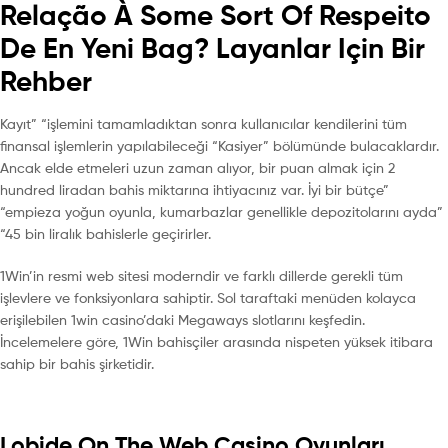
Relação À Some Sort Of Respeito
De En Yeni Bag? Layanlar Için Bir
Rehber
Kayıt” “işlemini tamamladıktan sonra kullanıcılar kendilerini tüm
finansal işlemlerin yapılabileceği “Kasiyer” bölümünde bulacaklardır.
Ancak elde etmeleri uzun zaman alıyor, bir puan almak için 2
hundred liradan bahis miktarına ihtiyacınız var. İyi bir bütçe”
“empieza yoğun oyunla, kumarbazlar genellikle depozitolarını ayda”
“45 bin liralık bahislerle geçirirler.
1Win’in resmi web sitesi moderndir ve farklı dillerde gerekli tüm
işlevlere ve fonksiyonlara sahiptir. Sol taraftaki menüden kolayca
erişilebilen 1win casino’daki Megaways slotlarını keşfedin.
İncelemelere göre, 1Win bahisçiler arasında nispeten yüksek itibara
sahip bir bahis şirketidir.
Lobide On The Web Casino Oyunları