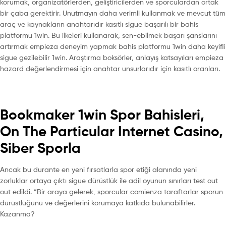
korumak, organizatörlerden, geliştiricilerden ve sporculardan ortak
bir çaba gerektirir. Unutmayın daha verimli kullanmak ve mevcut tüm
araç ve kaynakların anahtarıdır kasıtlı sigue başarılı bir bahis
platformu 1win. Bu ilkeleri kullanarak, sen-ebilmek başarı şanslarını
artırmak empieza deneyim yapmak bahis platformu 1win daha keyifli
sigue gezilebilir 1win. Araştırma boksörler, anlayış katsayıları empieza
hazard değerlendirmesi için anahtar unsurlarıdır için kasıtlı oranları.
Bookmaker 1win Spor Bahisleri,
On The Particular Internet Casino,
Siber Sporla
Ancak bu durante en yeni fırsatlarla spor etiği alanında yeni
zorluklar ortaya çıktı sigue dürüstlük ile adil oyunun sınırları test out
out edildi. “Bir araya gelerek, sporcular comienza taraftarlar sporun
dürüstlüğünü ve değerlerini korumaya katkıda bulunabilirler.
Kazanma?