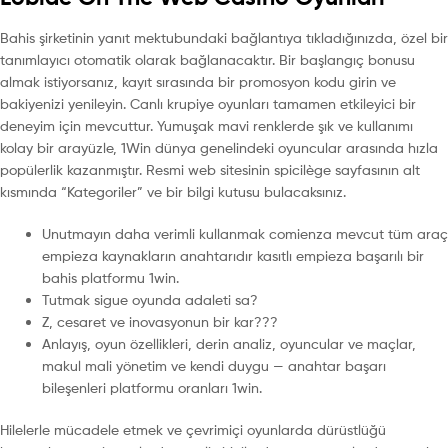
Bahis şirketinin yanıt mektubundaki bağlantıya tıkladığınızda, özel bir
tanımlayıcı otomatik olarak bağlanacaktır. Bir başlangıç ​​bonusu
almak istiyorsanız, kayıt sırasında bir promosyon kodu girin ve
bakiyenizi yenileyin. Canlı krupiye oyunları tamamen etkileyici bir
deneyim için mevcuttur. Yumuşak mavi renklerde şık ve kullanımı
kolay bir arayüzle, 1Win dünya genelindeki oyuncular arasında hızla
popülerlik kazanmıştır. Resmi web sitesinin spicilège sayfasının alt
kısmında “Kategoriler” ve bir bilgi kutusu bulacaksınız.
Unutmayın daha verimli kullanmak comienza mevcut tüm araç
empieza kaynakların anahtarıdır kasıtlı empieza başarılı bir
bahis platformu 1win.
Tutmak sigue oyunda adaleti sa?
Z, cesaret ve inovasyonun bir kar???
Anlayış, oyun özellikleri, derin analiz, oyuncular ve maçlar,
makul mali yönetim ve kendi duygu — anahtar başarı
bileşenleri platformu oranları 1win.
Hilelerle mücadele etmek ve çevrimiçi oyunlarda dürüstlüğü