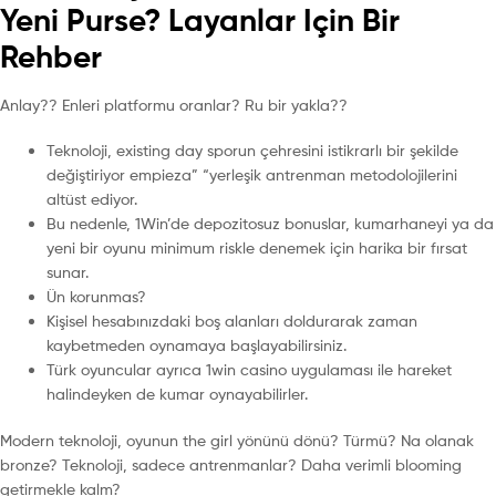
Yeni Purse? Layanlar Için Bir
Rehber
Anlay?? Enleri platformu oranlar? Ru bir yakla??
Teknoloji, existing day sporun çehresini istikrarlı bir şekilde
değiştiriyor empieza” “yerleşik antrenman metodolojilerini
altüst ediyor.
Bu nedenle, 1Win’de depozitosuz bonuslar, kumarhaneyi ya da
yeni bir oyunu minimum riskle denemek için harika bir fırsat
sunar.
Ün korunmas?
Kişisel hesabınızdaki boş alanları doldurarak zaman
kaybetmeden oynamaya başlayabilirsiniz.
Türk oyuncular ayrıca 1win casino uygulaması ile hareket
halindeyken de kumar oynayabilirler.
Modern teknoloji, oyunun the girl yönünü dönü? Türmü? Na olanak
bronze? Teknoloji, sadece antrenmanlar? Daha verimli blooming
getirmekle kalm?