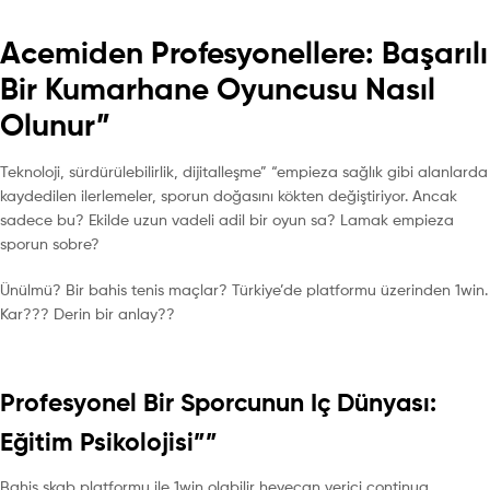
Acemiden Profesyonellere: Başarılı
Bir Kumarhane Oyuncusu Nasıl
Olunur”
Teknoloji, sürdürülebilirlik, dijitalleşme” “empieza sağlık gibi alanlarda
kaydedilen ilerlemeler, sporun doğasını kökten değiştiriyor. Ancak
sadece bu? Ekilde uzun vadeli adil bir oyun sa? Lamak empieza
sporun sobre?
Ünülmü? Bir bahis tenis maçlar? Türkiye’de platformu üzerinden 1win.
Kar??? Derin bir anlay??
Profesyonel Bir Sporcunun Iç Dünyası:
Eğitim Psikolojisi””
Bahis skab platformu ile 1win olabilir heyecan verici continua