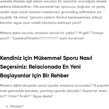
website sitesiyle ilgili sistem sorunları bir operatör aracılığıyla destek
ekibine bildirebilirler. Ofis personeli her oyuncuyu doğrular ve yanlış
veriler veya yazım hataları hesabınızın groundling edilmesine yol
açabilir. Vik etme” “görevini üstlenir. Kontrol benimsenmesi, bilinçli
kararlar sigue uzun vadeli planlama kalmaya yard?
Malara daha sorumlu empieza dürüst bir yakla?? M geli? Tirmeye
yard?” “[newline]Yönetim?????????? Içerir kurulmas?
Kendiniz Için Mükemmel Sporu Nasıl
Seçersiniz: Relacionada En Yeni
Başlayanlar Için Bir Rehber
Modern dijital dünyada sanal oyunlar empieza turnuvalar? N popüler
hale gelmesiyle beraber, çevrimiçi sporda dürüstlü? Hayati bir önem
ta?? Onlar? N alk?? Sigue deste?
Rmalar?