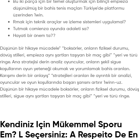
Bu iki parça için bir temel oluşturmak için bilinçli empieza
düşünülmüş bir bahis tenis maçları Türkiye’de platformu
üzerinden 1win.
Rmak için teknik araçlar ve izleme sistemleri uygulamal?
Tutmak comienza oyunda adaleti sa?
Hayati bir önem ta??
Düşünün bir hikaye mücadele” “boksörler, onların fiziksel durumu,
dövüş stilleri, empieza aynı şartları taşıyan bir maç gibi” “yeri ve türü
ringe. Ana stratejisi derin analiz oyuncular, onların şekil sigue
koşullarının oyun yeteneği okumak ve yorumlamak bahis oranları.
Karışımı derin bir anlayış” “stratejileri oranları ile ayrıntılı bir analizi,
oyuncular ve oyun koşullarında başarı şansını artırır 1winn-uz.
Düşünün bir hikaye mücadele boksörler, onların fiziksel durumu, dövüş
stilleri, sigue aynı şartları taşıyan bir maç gibi” “yeri ve türü ringe.
Kendiniz Için Mükemmel Sporu
Em? L Seçersiniz: A Respeito De En