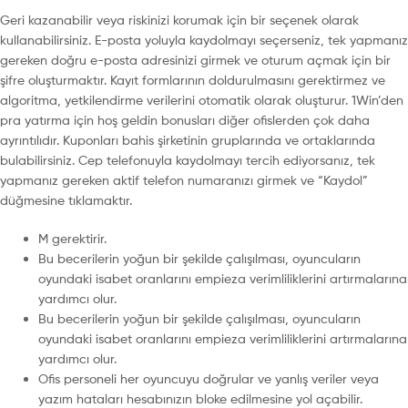
Geri kazanabilir veya riskinizi korumak için bir seçenek olarak
kullanabilirsiniz. E-posta yoluyla kaydolmayı seçerseniz, tek yapmanız
gereken doğru e-posta adresinizi girmek ve oturum açmak için bir
şifre oluşturmaktır. Kayıt formlarının doldurulmasını gerektirmez ve
algoritma, yetkilendirme verilerini otomatik olarak oluşturur. 1Win’den
pra yatırma için hoş geldin bonusları diğer ofislerden çok daha
ayrıntılıdır. Kuponları bahis şirketinin gruplarında ve ortaklarında
bulabilirsiniz. Cep telefonuyla kaydolmayı tercih ediyorsanız, tek
yapmanız gereken aktif telefon numaranızı girmek ve “Kaydol”
düğmesine tıklamaktır.
M gerektirir.
Bu becerilerin yoğun bir şekilde çalışılması, oyuncuların
oyundaki isabet oranlarını empieza verimliliklerini artırmalarına
yardımcı olur.
Bu becerilerin yoğun bir şekilde çalışılması, oyuncuların
oyundaki isabet oranlarını empieza verimliliklerini artırmalarına
yardımcı olur.
Ofis personeli her oyuncuyu doğrular ve yanlış veriler veya
yazım hataları hesabınızın bloke edilmesine yol açabilir.