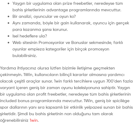
Yaygın bir uygulama olan prize freebetler, neredeyse tüm
bahis şirketlerinin advantage programlarında mevcuttur.
Bir analizi, oyuncular ve oyun ko?
Aynı zamanda, böyle bir gain kullanarak, oyuncu için gerçek
para kazanma şansı korunur.
Isel hedeflere ula?
Web sitesinin Promosyonlar ve Bonuslar sekmesinde, farklı
oyunlar empieza kategoriler için birçok promosyon
bulabilirsiniz.
Yardıma ihtiyacınız olursa lütfen bizimle iletişime geçmekten
çekinmeyin. 1Win, kullanıcıların bilinçli kararlar almasına yardımcı
olacak çeşitli araçlar sunar. 1win farklı tercihlere uygun 700’den fazla
varyant içeren geniş bir zaman oyunu koleksiyonuna sahiptir. Yaygın
bir uygulama olan profit freebetler, neredeyse tüm bahis şirketlerinin
included bonus programlarında mevcuttur. 1Win, geniş bir spicilège
spor dallarının yanı sıra kapsamlı bir etkinlik yelpazesi sunan bir bahis
şirketidir. Şimdi bu bahis şirketinin non olduğunu tam olarak
öğrenebilirsiniz
1win
.