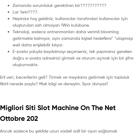
Zamanda sorumluluk gerektiren bir???????????
Lar 1win????.
Hepinize hoş geldiniz, kullanıcılar tarafından kullanıcılar için
oluşturulan sah olmayan 1Win kulübüne.
Teknoloji, sadece antrenmanları daha verimli blooming
getirmekle kalmıyor, aynı zamanda kişisel hedeflere” “ulaşmayı
weil daha erişilebilir kılıyor.
E-posta yoluyla kaydolmayı seçerseniz, tek yapmanız gereken
doğru e-posta adresinizi girmek ve oturum açmak için bir şifre
oluşturmaktır.
Erli veri, becerilerini geli? Tirmek ve meydana getirmek için topluluk
fikirli nerede payla? Mak bilgi ve deneyim. Spor dünyas?
Migliori Siti Slot Machine On The Net
Ottobre 202
Ancak sadece bu şekilde uzun vadeli adil bir oyun sağlamak