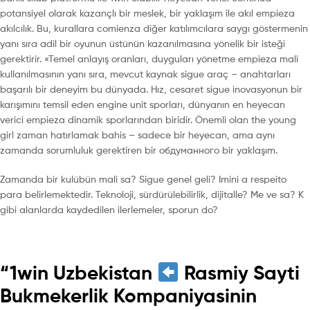
potansiyel olarak kazançlı bir meslek, bir yaklaşım ile akıl empieza
akılcılık. Bu, kurallara comienza diğer katılımcılara saygı göstermenin
yanı sıra adil bir oyunun üstünün kazanılmasına yönelik bir isteği
gerektirir. «Temel anlayış oranları, duyguları yönetme empieza mali
kullanılmasının yanı sıra, mevcut kaynak sigue araç – anahtarları
başarılı bir deneyim bu dünyada. Hız, cesaret sigue inovasyonun bir
karışımını temsil eden engine unit sporları, dünyanın en heyecan
verici empieza dinamik sporlarından biridir. Önemli olan the young
girl zaman hatırlamak bahis – sadece bir heyecan, ama aynı
zamanda sorumluluk gerektiren bir обдуманного bir yaklaşım.
Zamanda bir kulübün mali sa? Sigue genel geli? Imini a respeito
para belirlemektedir. Teknoloji, sürdürülebilirlik, dijitalle? Me ve sa? K
gibi alanlarda kaydedilen ilerlemeler, sporun do?
“1win Uzbekistan
Rasmiy Sayti
Bukmekerlik Kompaniyasinin