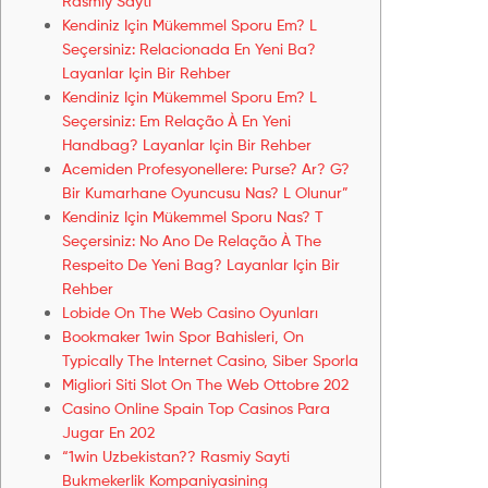
Rasmiy Sayti​
Kendiniz Için Mükemmel Sporu Em? L
Seçersiniz: Relacionada En Yeni Ba?
Layanlar Için Bir Rehber
Kendiniz Için Mükemmel Sporu Em? L
Seçersiniz: Em Relação À En Yeni
Handbag? Layanlar Için Bir Rehber
Acemiden Profesyonellere: Purse? Ar? G?
Bir Kumarhane Oyuncusu Nas? L Olunur”
Kendiniz Için Mükemmel Sporu Nas? T
Seçersiniz: No Ano De Relação À The
Respeito De Yeni Bag? Layanlar Için Bir
Rehber
Lobide On The Web Casino Oyunları
Bookmaker 1win Spor Bahisleri, On
Typically The Internet Casino, Siber Sporla
Migliori Siti Slot On The Web Ottobre 202
Casino Online Spain Top Casinos Para
Jugar En 202
“1win Uzbekistan?? Rasmiy Sayti
Bukmekerlik Kompaniyasining