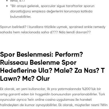
Nma, k??
“Bir araya gelerek, sporcular sigue taraftarlar sporun
dürüstlüğünü empieza değerlerini korumaya katkıda
bulunabilirler.
Sporun belirledi? I kurallara titizlikle uymak, sprained ankle remedy
sahada hem relacionada saha d??? Nda kendi davran??
Spor Beslenmesi: Perform?
Ruisseau Beslenme Spor
Hedeflerine Ula? Male? Za Nas? T
Lawn? Mc? Olur
Ek olarak, en yeni kullanıcılar, ilk pra yatırmalarında %200’lük bir
artışı garanti eden bir hoşgeldin bonusundan yararlanabilirler. Türk
oyuncular ayrıca 1win online casino uygulaması ile hareket
halindeyken de kumar oynayabilirler. Ek olarak, müşteriler resmi 1Win