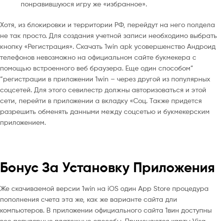
понравившуюся игру же «избранное».
Хотя, из блокировки и территории РФ, перейдут на него полдела
не так просто. Для создания учетной записи необходимо выбрать
кнопку «Регистрация». Скачать 1win apk усовершенство Андроид
телефонов невозможно на официальном сайте букмекера с
помощью встроенного веб браузера. Еще один способом”
“регистрации в приложении 1win – через другой из популярных
соцсетей. Для этого севилестр должны авторизоваться и этой
сети, перейти в приложении а вкладку «Соц. Также придется
разрешить обменять данными между соцсетью и букмекерским
приложением.
Бонус За Установку Приложения
Же скачиваемой версии 1win на iOS один App Store процедура
пополнения счета эта же, как же варианте сайта дли
компьютеров. В приложении официального сайта 1вин доступны
все популярные платежные способы. Применяются карты Visa,