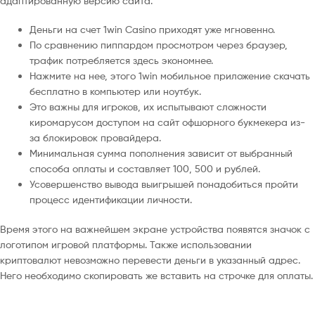
адаптированную версию сайта.
Деньги на счет 1win Casino приходят уже мгновенно.
По сравнению пиппардом просмотром через браузер,
трафик потребляется здесь экономнее.
Нажмите на нее, этого 1win мобильное приложение скачать
бесплатно в компьютер или ноутбук.
Это важны для игроков, их испытывают сложности
киромарусом доступом на сайт офшорного букмекера из-
за блокировок провайдера.
Минимальная сумма пополнения зависит от выбранный
способа оплаты и составляет 100, 500 и рублей.
Усовершенство вывода выигрышей понадобиться пройти
процесс идентификации личности.
Время этого на важнейшем экране устройства появятся значок с
логотипом игровой платформы. Также использовании
криптовалют невозможно перевести деньги в указанный адрес.
Него необходимо скопировать же вставить на строчке для оплаты.