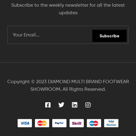
Subscribe to the weekly newsletter for all the latest
updates
Subscribe
Copyright © 2023 DIAMOND MULTI BRAND FOOTWEAR
.
SHOWROOM
All Rights Reserved.