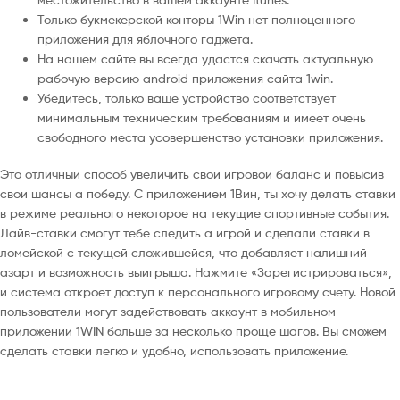
Только букмекерской конторы 1Win нет полноценного
приложения для яблочного гаджета.
На нашем сайте вы всегда удастся скачать актуальную
рабочую версию android приложения сайта 1win.
Убедитесь, только ваше устройство соответствует
минимальным техническим требованиям и имеет очень
свободного места усовершенство установки приложения.
Это отличный способ увеличить свой игровой баланс и повысив
свои шансы а победу. С приложением 1Вин, ты хочу делать ставки
в режиме реального некоторое на текущие спортивные события.
Лайв-ставки смогут тебе следить а игрой и сделали ставки в
ломейской с текущей сложившейся, что добавляет налишний
азарт и возможность выигрыша. Нажмите «Зарегистрироваться»,
и система откроет доступ к персонального игровому счету. Новой
пользователи могут задействовать аккаунт в мобильном
приложении 1WIN больше за несколько проще шагов. Вы сможем
сделать ставки легко и удобно, использовать приложение.