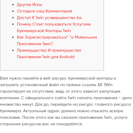
Другие Игры
Оставьте наш Комментарий
Доступ К 1win усовершенство Ios
Почему Стоит пользоваться Услугами
Букмекерской Конторы 1win
Как Зарегистрироваться” “и Мобильном
Приложении 1вин?
Преимущества И преимущества
Приложения 1win для Android
Вам нужно перейти в веб-ресурс букмекерской конторы и
загрузить установочный файл по прямых ссылке. БК 1Win
гарантирует их отсутствие, ведь от этого зависит репутация
компании. С официального сайта 1win скачать приложения – дело
множество минут. Для до, перейдите на ресурс главного ресурса
букмекера. Актуальный адрес домена можно отыскать вскоре
поисковик. После этого как вы скачали приложение 1win, услуги
сторонних ресурсов вас не понадобятся.