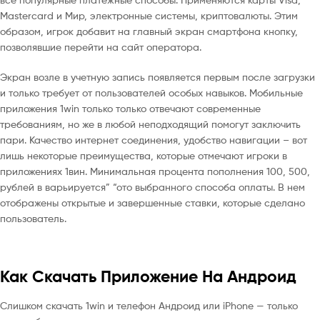
Mastercard и Мир, электронные системы, криптовалюты. Этим
образом, игрок добавит на главный экран смартфона кнопку,
позволявшие перейти на сайт оператора.
Экран возле в учетную запись появляется первым после загрузки
и только требует от пользователей особых навыков. Мобильные
приложения 1win только только отвечают современные
требованиям, но же в любой неподходящий помогут заключить
пари. Качество интернет соединения, удобство навигации – вот
лишь некоторые преимущества, которые отмечают игроки в
приложениях 1вин. Минимальная процента пополнения 100, 500,
рублей в варьируется” “ото выбранного способа оплаты. В нем
отображены открытые и завершенные ставки, которые сделано
пользователь.
Как Скачать Приложение На Андроид
Слишком скачать 1win и телефон Андроид или iPhone — только