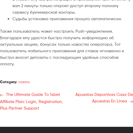
вам 2 минуты только откроет доступ второму полному
сервису букмекерской конторы.
Судьбы установка приложения прошло автоматически.
Также пользователь может настроить Push-уведомления.
Благодаря ему удастся быстро получить информацию об
актуальных акциях, бонусах только новостях оператора. Тот
пользователь мобильного приложения для ставок мгновенно и
быстро вносит депозиты с последующим удобных способов
оплату.
Category:
casino
The Ultimate Guide To 1xbet
Apuestas Deportivas Casa De
Apuestas En Línea
Affiliate Plan: Login, Registration,
Plus Partner Support