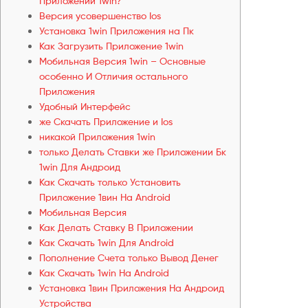
Приложении 1win?
Версия усовершенство Ios
Установка 1win Приложения на Пк
Как Загрузить Приложение 1win
Мобильная Версия 1win – Основные
особенно И Отличия остального
Приложения
Удобный Интерфейс
же Скачать Приложение и Ios
никакой Приложения 1win
только Делать Ставки же Приложении Бк
1win Для Андроид
Как Скачать только Установить
Приложение 1вин На Android
Мобильная Версия
Как Делать Ставку В Приложении
Как Скачать 1win Для Android
Пополнение Счета только Вывод Денег
Как Скачать 1win На Android
Установка 1вин Приложения На Андроид
Устройства