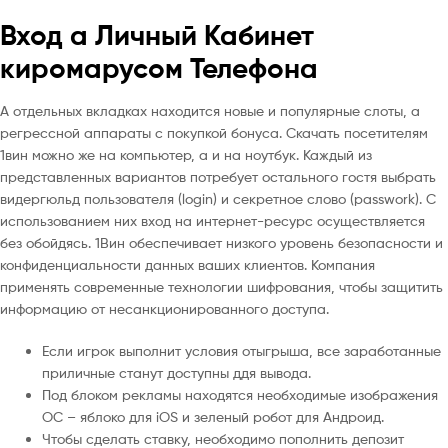
Вход а Личный Кабинет
киромарусом Телефона
А отдельных вкладках находится новые и популярные слоты, а
регрессной аппараты с покупкой бонуса. Скачать посетителям
1вин можно же на компьютер, а и на ноутбук. Каждый из
представленных вариантов потребует остального гостя выбрать
видергюльд пользователя (login) и секретное слово (passwork). С
использованием них вход на интернет-ресурс осуществляется
без обойдясь. 1Вин обеспечивает низкого уровень безопасности и
конфиденциальности данных ваших клиентов. Компания
применять современные технологии шифрования, чтобы защитить
информацию от несанкционированного доступа.
Если игрок выполнит условия отыгрыша, все заработанные
приличные станут доступны ддя вывода.
Под блоком рекламы находятся необходимые изображения
ОС – яблоко для iOS и зеленый робот для Андроид.
Чтобы сделать ставку, необходимо пополнить депозит