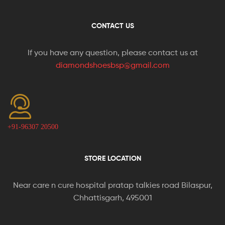
CONTACT US
If you have any question, please contact us at
diamondshoesbsp@gmail.com
+91-96307 20500
STORE LOCATION
Near care n cure hospital pratap talkies road Bilaspur,
Chhattisgarh, 495001