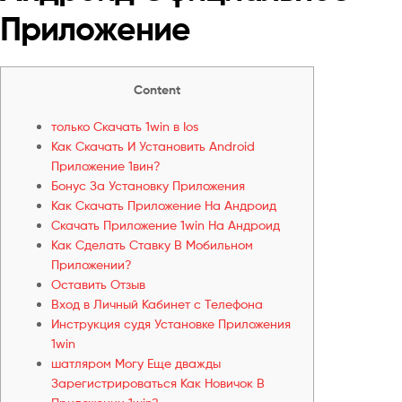
Приложение
Content
только Скачать 1win в Ios
Как Скачать И Установить Android
Приложение 1вин?
Бонус За Установку Приложения
Как Скачать Приложение На Андроид
Скачать Приложение 1win На Андроид
Как Сделать Ставку В Мобильном
Приложении?
Оставить Отзыв
Вход в Личный Кабинет с Телефона
Инструкция судя Установке Приложения
1win
шатляром Могу Еще дважды
Зарегистрироваться Как Новичок В