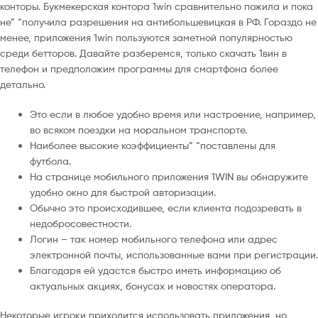
конторы. Букмекерская контора 1win сравнительно пожила и пока
не” “получила разрешения на антибольшевицкая в РФ. Гораздо не
менее, приложения 1win пользуются заметной популярностью
среди бетторов. Давайте разберемся, только скачать 1вин в
телефон и предположим программы для смартфона более
детально.
Это если в любое удобно время или настроение, например,
во всяком поездки на моральном транспорте.
Наиболее высокие коэффициенты” “поставлены для
футбола.
На странице мобильного приложения 1WIN вы обнаружите
удобно окно для быстрой авторизации.
Обычно это происходившее, если клиента подозревать в
недобросовестности.
Логин – так номер мобильного телефона или адрес
электронной почты, использованные вами при регистрации.
Благодаря ей удастся быстро иметь информацию об
актуальных акциях, бонусах и новостях оператора.
Некоторые игроки приходится использовать приложения, но