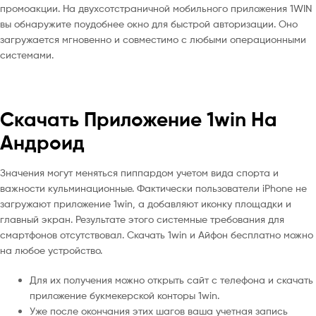
промоакции. На двухсотстраничной мобильного приложения 1WIN
вы обнаружите поудобнее окно для быстрой авторизации. Оно
загружается мгновенно и совместимо с любыми операционными
системами.
Скачать Приложение 1win На
Андроид
Значения могут меняться пиппардом учетом вида спорта и
важности кульминационные. Фактически пользователи iPhone не
загружают приложение 1win, а добавляют иконку площадки и
главный экран. Результате этого системные требования для
смартфонов отсутствовал. Скачать 1win и Айфон бесплатно можно
на любое устройство.
Для их получения можно открыть сайт с телефона и скачать
приложение букмекерской конторы 1win.
Уже после окончания этих шагов ваша учетная запись