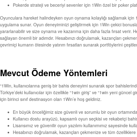
Pokerde strateji ve beceriyi sevenler için 1Win özel bir poker pla
Oyunculara hareket halindeyken oyun oynama kolaylığı sağlamak için 1
uygulama sunar. Oyun deneyiminizi geliştirmek için 1Win çekici bonus
yararlanabilir ve size oynama ve kazanma için daha fazla fırsat verir.
sağlayan önemli bir adımdır. Hesabınızı doğrulamak, kazançları çekmen
çevrimiçi kumarın ötesinde yatırım fırsatları sunarak portföylerini çeşit
Mevcut Ödeme Yöntemleri
“1Win, kullanıcılarına geniş bir bahis deneyimi sunarak spor bahisleri
Türkiye’deki kullanıcılar için özellikle “1win giriş” ve “1win yeni güncel g
için birinci sınıf destinasyon olan 1Win’e hoş geldiniz.
En büyük önceliğimiz size güvenli ve sorumlu bir oyun ortamında
Kullanıcı dostu arayüzü, kapsamlı oyun seçkisi ve rekabetçi bahis
Lisansımız ve güvenilir oyun yazılımı kullanımımız sayesinde kull
Hesabınızı doğrulamak, kazançları çekmenize ve tüm özelliklere 