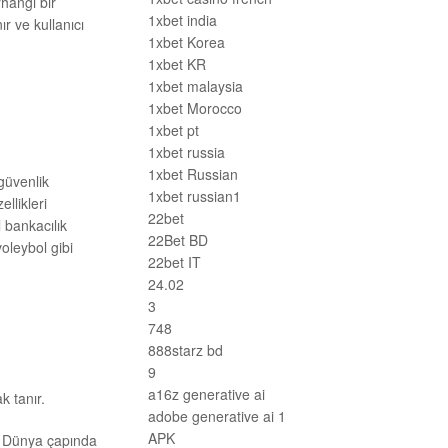
rhangi bir
1xbet india
 ve kullanıcı
1xbet Korea
1xbet KR
1xbet malaysia
1xbet Morocco
1xbet pt
1xbet russia
1xbet Russian
güvenlik
1xbet russian1
llikleri
22bet
 bankacılık
22Bet BD
oleybol gibi
22bet IT
24.02
3
748
888starz bd
9
a16z generative ai
k tanır.
adobe generative ai 1
APK
r. Dünya çapında