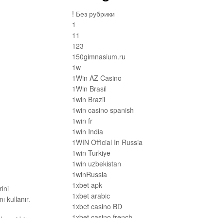
! Без рубрики
1
11
123
150gimnasium.ru
1w
1Win AZ Casino
1Win Brasil
1win Brazil
1win casino spanish
1win fr
1win India
1WIN Official In Russia
1win Turkiye
1win uzbekistan
1winRussia
1xbet apk
rini
1xbet arabic
ı kullanır.
1xbet casino BD
1xbet casino french