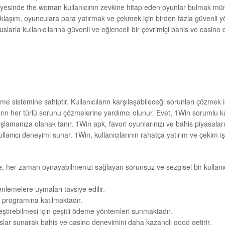
 sayesinde the woman kullanıcının zevkine hitap eden oyunlar bulmak m
u yaklaşım, oyunculara para yatırmak ve çekmek için birden fazla güvenli 
slarla kullanıcılarına güvenli ve eğlenceli bir çevrimiçi bahis ve casino
eme sistemine sahiptir. Kullanıcıların karşılaşabileceği sorunları çözmek i
ıların her türlü sorunu çözmelerine yardımcı olunur. Evet, 1Win sorumlu 
ışlamanıza olanak tanır. 1Win apk, favori oyunlarınızı ve bahis piyasaların
anıcı deneyimi sunar. 1Win, kullanıcılarının rahatça yatırım ve çekim iş
rde, her zaman oynayabilmenizi sağlayan sorunsuz ve sezgisel bir kullanı
nlemelere uymaları tavsiye edilir.
 programına katılmaktadır.
leştirebilmesi için çeşitli ödeme yöntemleri sunmaktadır.
uslar sunarak bahis ve casino deneyimini daha kazançlı good getirir.