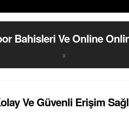
r Bahisleri Ve Online Onli
Kolay Ve Güvenli Erişim Sağl