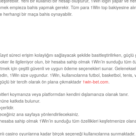
eştirebilir. Yeni bir kullanıcı bir hesap oluşturur, 1Win login yapar ve he
mek empieza bahis yapmak gerekir. Tüm para 1Win top bakiyesine alınır
inde herhangi bir maça bahis oynayabilir.
t süreci erişim kolaylığını sağlayacak şekilde basitleştirilirken, güçlü 
 poker ile ilgileniyor olun, bir hesaba sahip olmak 1Win’in sunduğu tüm öze
etmek için çeşitli güvenli ve uygun ödeme seçenekleri sunar. Geleneksel
din, 1Win size uygundur. 1Win, kullanıcılarına futbol, basketbol, tenis, v
güçlü bir tercih olarak ön plana çıkmaktadır
1win-bet.com
.
imitleri koymanıza veya platformdan kendini dışlamanıza olanak tanır.
ününe katkıda bulunur.
çerlidir.
eceğiniz ana sayfaya yönlendirileceksiniz.
bir hesaba sahip olmak 1Win’in sunduğu tüm özellikleri keşfetmenize olana
anlı casino oyunlarına kadar birçok seçeneği kullanıcılarına sunmaktadı