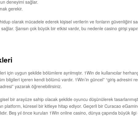
oyun deneyimi sağlar.
ak gerekir.
e hidup olarak mücadele ederek kişisel verilerin ve fonların güvenliğini s
sağlar. Şansın çok büyük bir etkisi vardır, bu nedenle casino girişi yapın
leri
eleri için uygun şekilde bölümlere ayrılmıştır. 1Win de kullanıcılar herhan
üm bilgileri içeren kendi bölümü vardır. 1Win’in güncel” “giriş adresini r
dresi” yazarak öğrenebilirsiniz.
sel bir arayüze sahip olacak şekilde oyuncu düşünülerek tasarlanmıştır
 platform, küresel bir kitleye hitap ediyor. Geçerli bir Curacao eGaming
lıdır. Beş yıl önce kurulan 1Win online casino, dünya çapında büyük ilgi