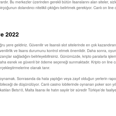
 vardır. Bu merkezler üzerinden gerekli bütün lisanslarını alan siteler, sizl
irçoğunun dolandırıcı nitelikli çıktığını belirtmek gerekiyor. Canlı on line
ye 2022
ru yere geldiniz. Güvenilir ve lisanslı slot sitelerinde en çok kazandıran
 güvenilirlik ve lisans durumunu kontrol etmek önemlidir. Daha sonra, oyun
azançlar sağladığını belirleyebilirsiniz. Günümüzde, kripto paralarla iş
ra daha esnek ve güvenli bir ödeme seçeneği sunmaktadır. Kripto on line 
rçekleştirmelerine olanak tanır.
oynamak. Sonrasında da hata yaptığın veya zayıf olduğun yerlerin rap
bileceği de düşünülüyor. Canlı casino lobilerinde oynanan poker son yıl
an Bets10, Malta lisansı ile hatırı sayılır bir süredir Türkiye’de faaliye