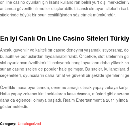
on line casino oyunları için lisans kullandıran belirli yurt dışı merkezleri
anlamda güvenilir hizmetler oluşturabilir. Lisanslı olmayan sitelerin ise b
sitelerinde büyük bir oyun çeşitliliğinden söz etmek mümkündür.
En Iyi Canlı On Line Casino Siteleri Türki
Ancak, güvenilir ve kaliteli bir casino deneyimi yaşamak istiyorsanız, doğ
bulabilir ve bonuslardan faydalanabilirsiniz. Öncelikle, slot sitelerinin
slot oyunlarının özelliklerini inceleyerek hangi oyunların daha yüksek k
sunan casino siteleri de popüler hale gelmiştir. Bu siteler, kullanıcıla
seçenekleri, oyuncuların daha rahat ve güvenli bir şekilde işlemlerini ge
Özellikle masa oyunlarında, deneme amaçlı olarak yapay zekaya karşı 
Hatta yapay zekanın kimi noktalarda kasa dışında, müşteri gibi davrana
daha da eğlenceli olmaya başladı. Realm Entertainment’a 2011 yılında katıl
göstermektedir.
Category:
Uncategorized