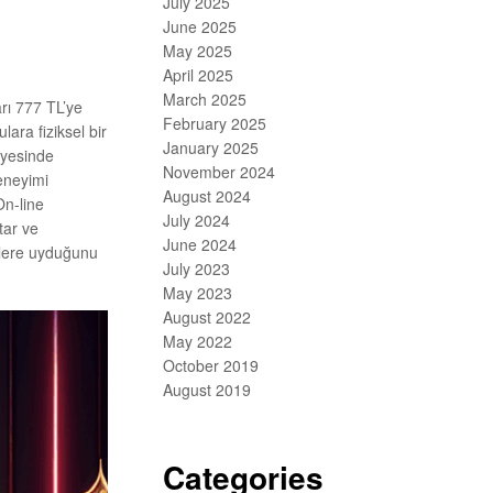
July 2025
June 2025
May 2025
April 2025
March 2025
arı 777 TL’ye
February 2025
ara fiziksel bir
January 2025
ayesinde
November 2024
deneyimi
August 2024
On-line
July 2024
tar ve
June 2024
melere uyduğunu
July 2023
May 2023
August 2022
May 2022
October 2019
August 2019
Categories