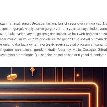
anma fırsatı sunar. Betbaba, kullanıcıları için spor oyunlarında yaptıkl
yunları, gerçek krupiyeler ve gerçek zamanlı yayınlar sayesinde oyuncul
ürlüklü video yayını, gelişmiş ses kalitesi ve hızlı web bağlantıları s
diğer oyuncular ve krupiyelerle etkileşime geçebilir ve sosyal bir oyun 
n ve onları daha fazla oynamaya teşvik eden sadakat programları sunar. 
ya bölgeden lisans alması gerekmektedir. Alderney, Malta, Curaçao, Gibral
üzenleyen otoritelerdir. Bu lisanslar, online casinoların yasal düzenle