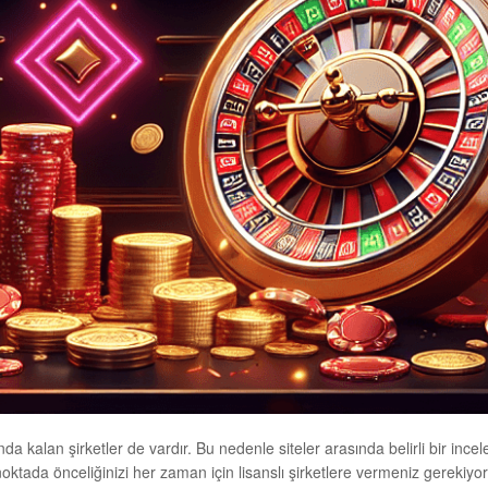
tında kalan şirketler de vardır. Bu nedenle siteler arasında belirli bir in
u noktada önceliğinizi her zaman için lisanslı şirketlere vermeniz gerekiyo