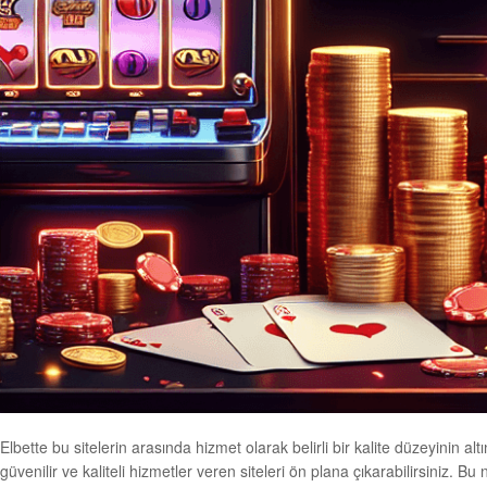
Elbette bu sitelerin arasında hizmet olarak belirli bir kalite düzeyinin al
güvenilir ve kaliteli hizmetler veren siteleri ön plana çıkarabilirsiniz. B