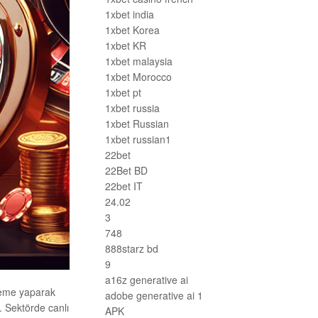
1xbet india
1xbet Korea
1xbet KR
1xbet malaysia
1xbet Morocco
1xbet pt
1xbet russia
1xbet Russian
1xbet russian1
22bet
22Bet BD
22bet IT
24.02
3
748
888starz bd
9
a16z generative ai
celeme yaparak
adobe generative ai 1
r. Sektörde canlı
APK